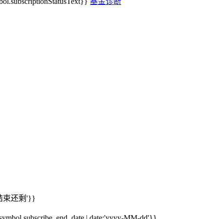
ol.subscriptionStatusText}}
基金诊断
期结束还剩'}}
mbol.subscribe_end_date | date:'yyyy-MM-dd'}}