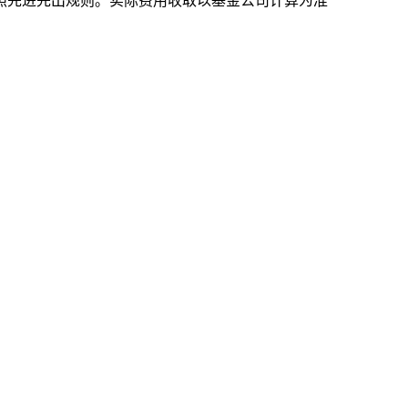
照先进先出规则。实际费用收取以基金公司计算为准