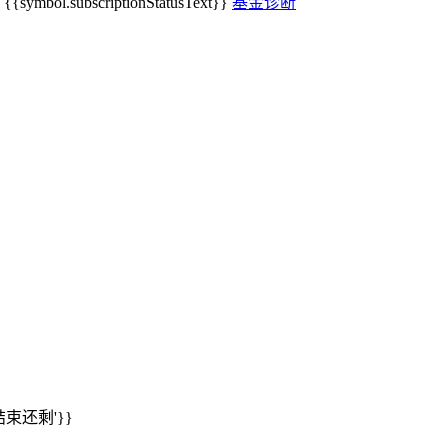
{{symbol.subscriptionStatusText}}
基金诊断
期结束还剩'}}