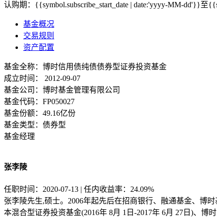
认购期：{{symbol.subscribe_start_date | date:'yyyy-MM-dd'}}至{{sy
基金概况
交易规则
资产配置
基金全称：
博时信用债纯债债券型证券投资基金
成立时间：
2012-09-07
基金公司：
博时基金管理有限公司
基金代码：
FP050027
基金份额：
49.16亿份
基金类型：
债券型
基金经理
张李陵
任职时间：2020-07-13 | 任内收益率：24.09%
张李陵先生,硕士。2006年起先后在招商银行、融通基金、博
本混合型证券投资基金(2016年 8月 1日-2017年 6月 27日)、博时