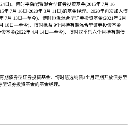
月 24日)、博时平衡配置混合型证券投资基金(2015年 7月 16
5年 7月 16日-2020年 3月 11日)的基金经理。2020年再次加入博
 13日—至今)、博时恒泽混合型证券投资基金(2021年 2月
 8月 10日—至今)、博时稳益 9个月持有期混合型证券投资基金
投资基金(2022年 4月 14日—至今)、博时双季乐六个月持有期债
个月持有期债券型证券投资基金、博时慧选纯债3个月定期开放债券型
券型证券投资基金的基金经理。