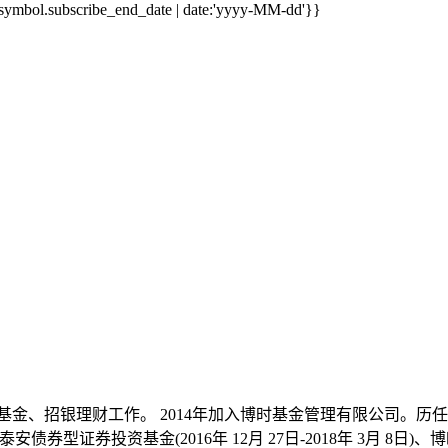
mbol.subscribe_end_date | date:'yyyy-MM-dd'}}
时基金、招银理财工作。 2014年加入博时基金管理有限公司。
泰安债券型证券投资基金(2016年 12月 27日-2018年 3月 8日)、博