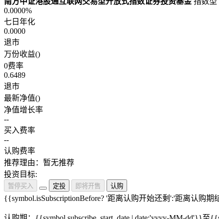
南方中证港股通互联网交易型开放式指数证券投资基金
指数型
0.0000%
七日年化
0.0000
退市
万份收益(
)
0费率
0.6489
退市
最新净值(
)
净值增长率
--
买入费率
--
认购费率
推荐理由：暂无推荐
投资目标:
暂停买入
定投
即将开售
认购
{{symbol.isSubscriptionBefore? '距离认购开始还剩':'距离认购
认购期：{{symbol.subscribe_start_date | date:'yyyy-MM-dd'}}至{{sy