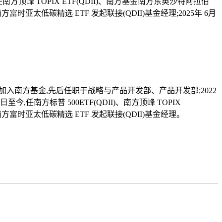
今,任南方顶峰 TOPIX ETF(QDII)、南方基金南方东英沙特阿拉伯
南方富时亚太低碳精选 ETF 发起联接(QDII)基金经理;2025年 6月
月加入南方基金,先后任职于战略与产品开发部、产品开发部;2022
日至今,任南方标普 500ETF(QDII)、南方顶峰 TOPIX
)、南方富时亚太低碳精选 ETF 发起联接(QDII)基金经理。